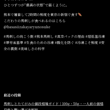
ひとつずつが“最高の状態”で届くように。
熊本で屠畜して2時間の鮮度を東京の新宿で食す
こだわりの馬刺しが食べれるのはこちら
@basasiizakayaryunosuke
#馬刺しの向こう側 #熊本馬刺し #真空パックの理由 #超低温冷凍
#厚労省基準 #生食のための冷凍 #酸化を防ぐ #冷凍こそ鮮度 #安
全の裏側 #美味しさの科学
最近の投稿
馬刺しとたてがみの値段相場ガイド｜100g・50g・一人前の価格
目安と賢い選び方解説