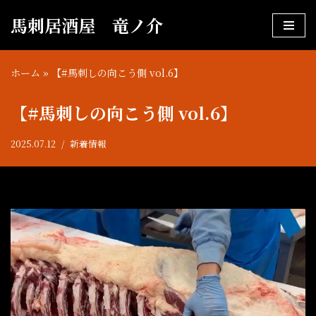
馬刺居酒屋 竜ノ介
コ
ン
ホーム
»
【#馬刺しの向こう側 vol.6】
テ
ン
【#馬刺しの向こう側 vol.6】
ツ
へ
2025.07.12
新着情報
ス
キ
ッ
プ