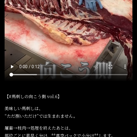
【#馬刺しの向こう側 vol.6】
美味しい馬刺しは、
“ただ捌いただけ”では生まれません。
屠畜→枝肉→処理を終えたあとは、
部位ごとに素早く分け、**真空パックで小分け**します。