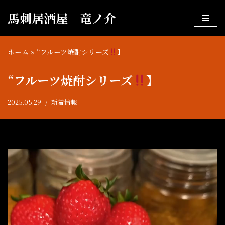
馬刺居酒屋 竜ノ介
コ
ン
ホーム
»
“フルーツ焼酎シリーズ
】
テ
ン
“フルーツ焼酎シリーズ
】
ツ
へ
2025.05.29
新着情報
ス
キ
ッ
プ