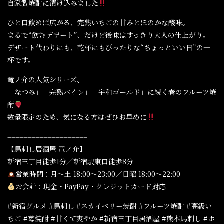
自家製焼酎に漬け込みました
ひと口飲めば広がる、完熟いちごの甘みとほのかな酸味。
まるで“飲むデザート”、だけど後味はすっきり大人の仕上がり。
デザート代わりにも、乾杯にもぴったりな“ちょっといい日”の一
杯です。
竜ノ介の人気シリーズ、
「なつみ」「完熟パイン」「宇和ゴールド」に続く春のフルーツ焼
酎
数量限定のため、気になる方はぜひお早めに
====================
【馬刺し居酒屋 竜ノ介】
新宿三丁目徒歩1分／新宿駅東口徒歩8分
営業時間：月〜土 18:00〜23:00／日曜 18:00〜22:00
お会計：現金・PayPay・クレジットカード対応
#新宿グルメ #馬刺し #スカイベリー焼酎 #フルーツ焼酎 #高級い
ちご #苺焼酎 #甘くて爽やか #新宿三丁目居酒屋 #熊本馬刺し #ホ