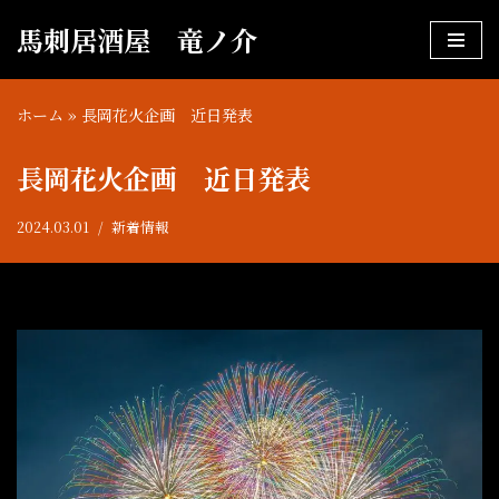
馬刺居酒屋 竜ノ介
コ
ン
ホーム
»
長岡花火企画 近日発表
テ
ン
長岡花火企画 近日発表
ツ
へ
2024.03.01
新着情報
ス
キ
ッ
プ