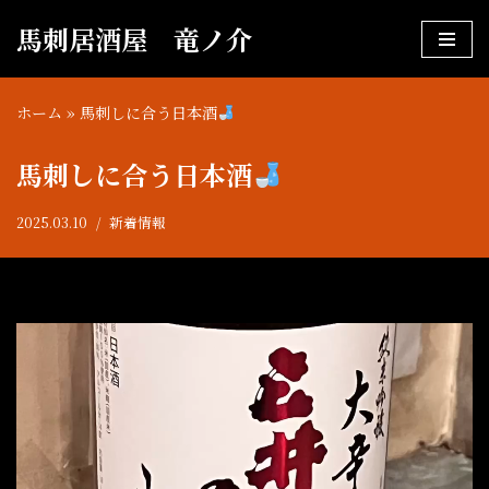
馬刺居酒屋 竜ノ介
コ
ン
ホーム
»
馬刺しに合う日本酒
テ
ン
馬刺しに合う日本酒
ツ
へ
2025.03.10
新着情報
ス
キ
ッ
プ