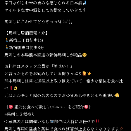
辛口ながらお米の旨みも感じられる日本酒
マイルドな食中酒としてお勧めしていきます……
馬刺しに合わせてどうぞっっ٩( ‘ω’ )و
【馬刺し居酒屋竜ノ介】
新宿三丁目徒歩1分
新宿駅東口徒歩8分
馬刺しの本場熊本直送の新鮮馬刺しが絶品
お料理はスタッフ全員が『美味い！』
と言ったものをお勧めしている拘りっぷり
熊本馬刺しは常に10種以上取り揃えていて、希少な部位を食べ比
べ
元はホルモンと鍋の名店なのでおつまみもやきとんも美味い
《
絶対に食べて欲しいメニューをご紹介
》
⭐︎馬刺し３種盛り
⇨写真映えは間違いなし
部位は大将にお任せで
馬刺し専用の醤油と薬味で食べれば箸が止まらなくなりますよ