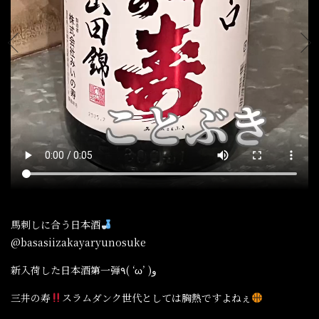
馬刺しに合う日本酒
@basasiizakayaryunosuke
新入荷した日本酒第一弾٩( ‘ω’ )و
三井の寿
スラムダンク世代としては胸熱ですよねぇ