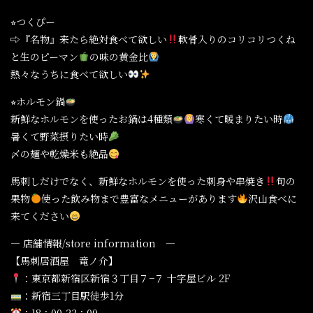
⭐︎つくぴー
⇨『名物』来たら絶対食べて欲しい
軟骨入りのコリコリつくね
と生のピーマン
の味の黄金比
熱々なうちに食べて欲しい
⭐︎ホルモン鍋
新鮮なホルモンを使ったお鍋は4種類
寒くて暖まりたい時
暑くて野菜摂りたい時
〆の麺や乾燥米も絶品
馬刺しだけでなく、新鮮なホルモンを使った刺身や串焼き
旬の
果物
使った飲み物まで豊富なメニューがあります
沢山食べに
来てください
— 店舗情報/store information —
【馬刺居酒屋 竜ノ介】
：東京都新宿区新宿３丁目７−７ 十字屋ビル 2F
：新宿三丁目駅徒歩1分
：18：00-23：00