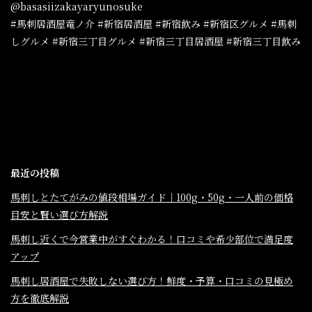
@basasiizakayaryunosuke
#馬刺居酒屋竜ノ介 #新宿居酒屋 #新宿飲み #新宿区グルメ #馬刺
しグルメ #新宿三丁目グルメ #新宿三丁目居酒屋 #新宿三丁目飲み
最近の投稿
馬刺しとたてがみの値段相場ガイド｜100g・50g・一人前の価格
目安と賢い選び方解説
馬刺し近くで今営業中がすぐわかる！口コミや希少部位で満足度
アップ
馬刺し居酒屋で失敗しない選び方！鮮度・予算・口コミの見極め
方を徹底解説